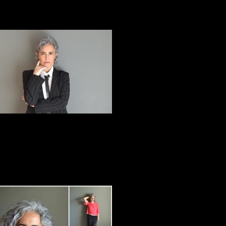
ElviraArce_3