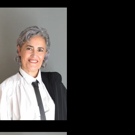
ElviraArce_6