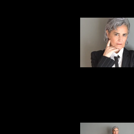
ElviraArce_1