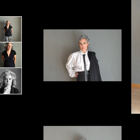
ElviraArce_7
o25