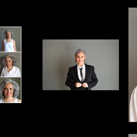
ElviraArce_8
5 (2)