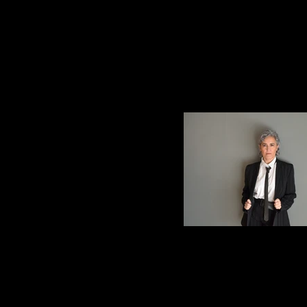
ElviraArce_11