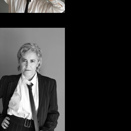
ElviraArce_15