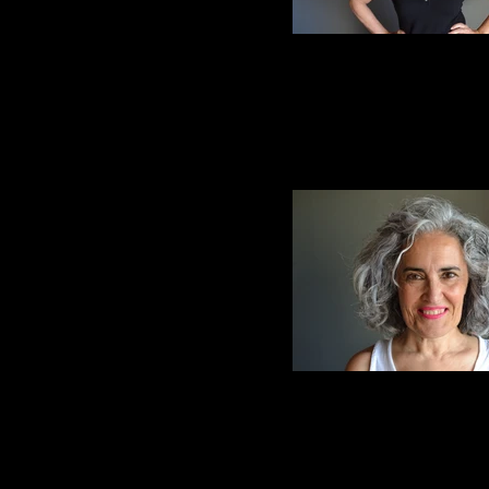
RetocELV-DSC_19
RetocELV-DSC_20