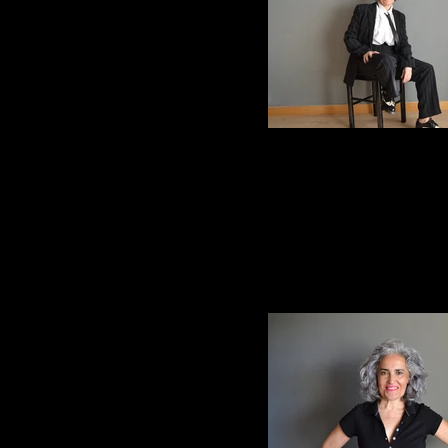
ElviraArce_17