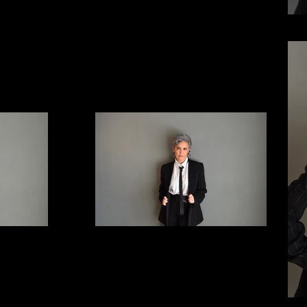
ElviraArce_12