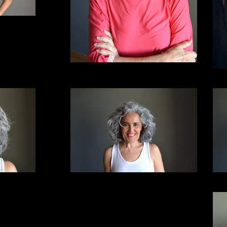
18
RetocELV-DSC_1898_01
01
RetocELV-DSC_1996