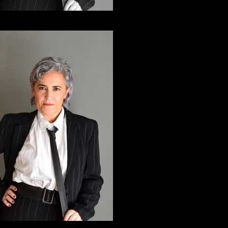
ElviraArce_10
ElviraArce_9