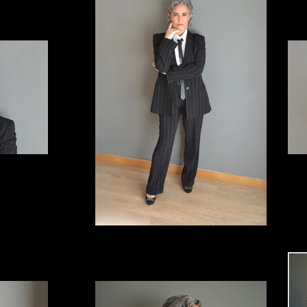
ElviraArce_2