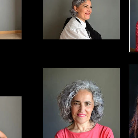
ElviraArce_22