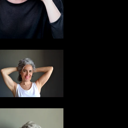
Elvira Arce-1
RetocELV-DSC_1990