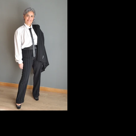
ElviraArce_5