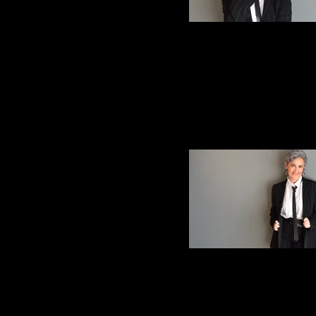
ElviraArce_4
ElviraArce_14