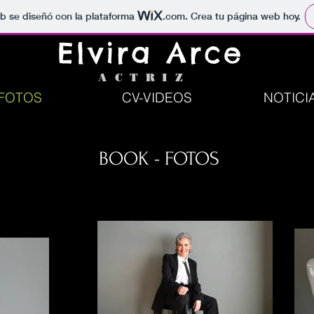
b se diseñó con la plataforma
.com
. Crea tu página web hoy.
Elvira Arce
ACTRIZ
FOTOS
CV-VIDEOS
NOTICI
BOOK - FOTOS