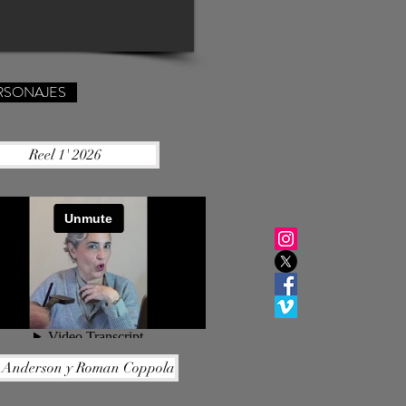
RSONAJES
Reel 1' 2026
Wes Anderson y Roman Coppola