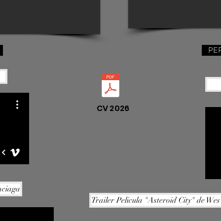
PE
CV 2026
nciaga
Trailer Pelicula "Asteroid City" de 